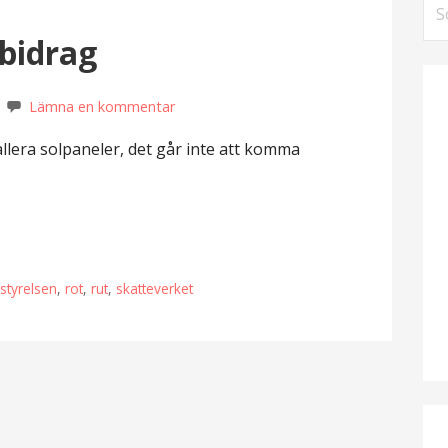
Sö
eft
 bidrag
Lämna en kommentar
allera solpaneler, det går inte att komma
styrelsen
,
rot
,
rut
,
skatteverket