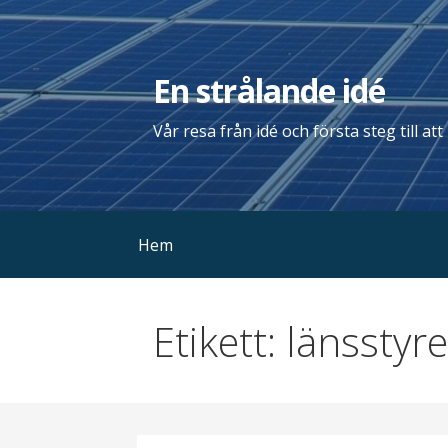
Hoppa
till
innehåll
En strålande idé
Vår resa från idé och första steg till at
Hem
Etikett: länsstyr