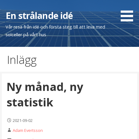
Hoppa
till
En strålande idé
innehåll
Vår resa från idé och första steg till att leva med
solceller på vårt hus
Inlägg
Ny månad, ny
statistik
2021-09-02
Adam Evertsson