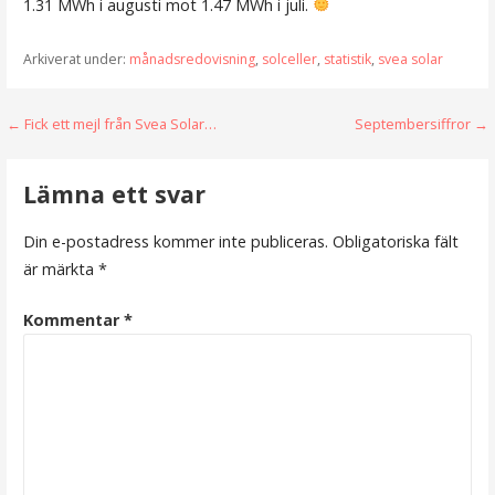
1.31 MWh i augusti mot 1.47 MWh i juli.
Arkiverat under:
månadsredovisning
,
solceller
,
statistik
,
svea solar
Inläggsnavigering
← Fick ett mejl från Svea Solar…
Septembersiffror →
Lämna ett svar
Din e-postadress kommer inte publiceras.
Obligatoriska fält
är märkta
*
Kommentar
*