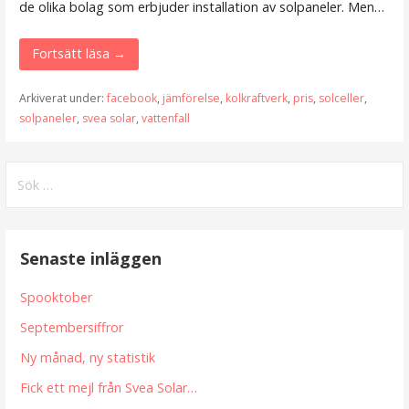
de olika bolag som erbjuder installation av solpaneler. Men…
Fortsätt läsa →
Arkiverat under:
facebook
,
jämförelse
,
kolkraftverk
,
pris
,
solceller
,
solpaneler
,
svea solar
,
vattenfall
Sök
efter:
Senaste inläggen
Spooktober
Septembersiffror
Ny månad, ny statistik
Fick ett mejl från Svea Solar…