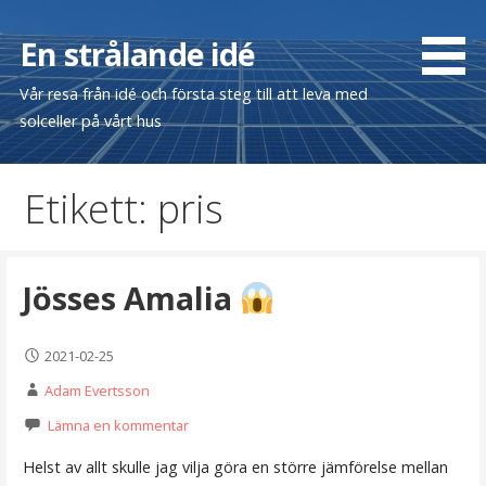
Hoppa
till
En strålande idé
innehåll
Vår resa från idé och första steg till att leva med
solceller på vårt hus
Etikett: pris
Jösses Amalia
2021-02-25
Adam Evertsson
Lämna en kommentar
Helst av allt skulle jag vilja göra en större jämförelse mellan