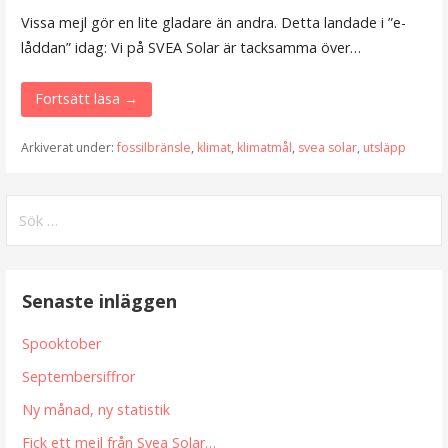
Vissa mejl gör en lite gladare än andra. Detta landade i ”e-
låddan” idag: Vi på SVEA Solar är tacksamma över…
Fortsätt läsa →
Arkiverat under:
fossilbränsle
,
klimat
,
klimatmål
,
svea solar
,
utsläpp
Sök
efter:
Senaste inläggen
Spooktober
Septembersiffror
Ny månad, ny statistik
Fick ett mejl från Svea Solar…