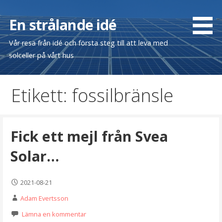
Hoppa
till
En strålande idé
innehåll
Vår resa från idé och första steg till att leva med
solceller på vårt hus
Etikett: fossilbränsle
Fick ett mejl från Svea
Solar…
2021-08-21
Adam Evertsson
Lämna en kommentar