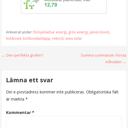
Arkiverat under:
förnyelsebar energi
,
grön energi
,
james bond
,
koldioxid
,
koldioxidutsläpp
,
rekord
,
svea solar
Inläggsnavigering
← Den perfekta grafen?
Summa summarum: Första
månaden →
Lämna ett svar
Din e-postadress kommer inte publiceras.
Obligatoriska fält
är märkta
*
Kommentar
*