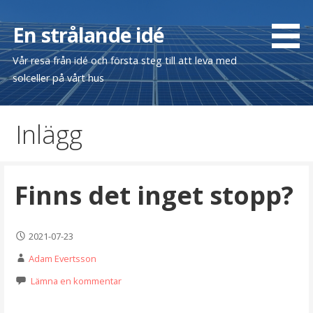
Hoppa
till
En strålande idé
innehåll
Vår resa från idé och första steg till att leva med
solceller på vårt hus
Inlägg
Finns det inget stopp?
2021-07-23
Adam Evertsson
Lämna en kommentar